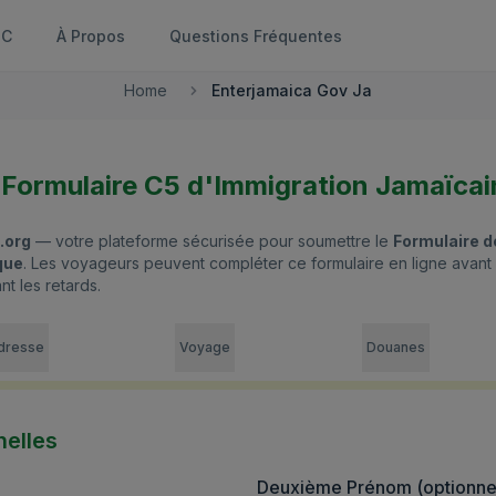
 C
À Propos
Questions Fréquentes
Home
Enterjamaica Gov Ja
Formulaire C5 d'Immigration Jamaïcai
.org
— votre plateforme sécurisée pour soumettre le
Formulaire d
que
. Les voyageurs peuvent compléter ce formulaire en ligne avant
t les retards.
dresse
Voyage
Douanes
nelles
Deuxième Prénom (optionne