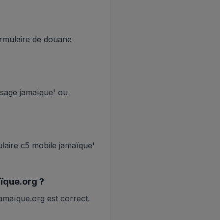
ormulaire de douane
issage jamaïque' ou
laire c5 mobile jamaïque'
ïque.org ?
amaïque.org est correct.