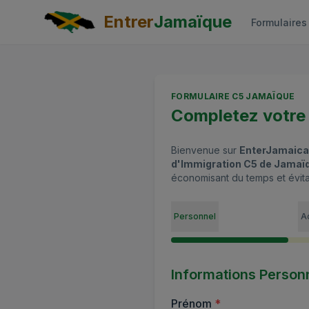
Skip to main content
Entrer
Jamaïque
Formulaires
FORMULAIRE C5 JAMAÏQUE
Completez votre 
Bienvenue sur
EnterJamaica
d'Immigration C5 de Jamaï
économisant du temps et évitan
Personnel
A
Informations Person
(
requis
)
Prénom
*