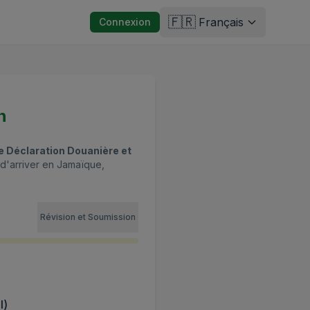
🇫🇷
Français
Connexion
n
e Déclaration Douanière et
 d'arriver en Jamaïque,
Révision et Soumission
l)