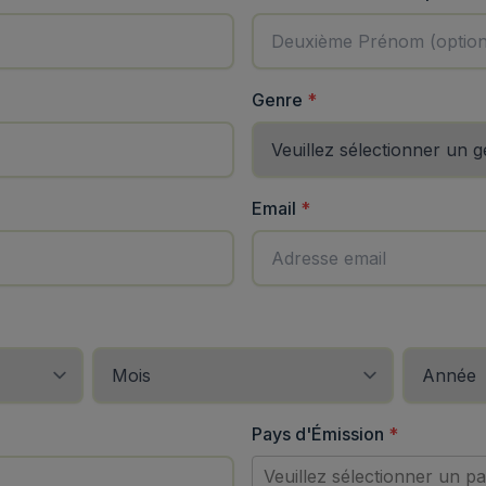
(
requis
)
Genre
*
quis
)
Email
*
Pays d'Émission
*
Veuillez sélectionner un p