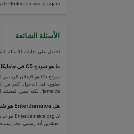
EnterJamaica.gov.jam—قدم نموذجك في دقائق على EnterJamaica.org، الموثوق من قبل الآلاف للموافقات السريعة.
الأسئلة الشائعة
احصل على إجابات للأسئلة الشائ
ما هو نموذج C5 في جامايكا ولماذا أحتاجه؟
نموذج C5 هو الإعلان ا
jamaica'، لكنه نفس المستند المطلوب.
هل EnterJamaica هو نفسه enterjamaica.gov.ja أو enterjamaica.com؟
معتقدين أنه رسمي. نحن ببسا