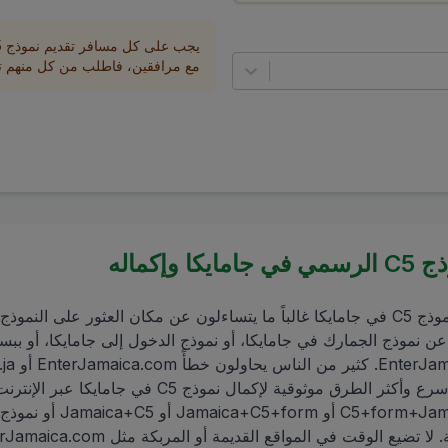
مع مرافقين، فاطلب من كل منهم تع
وإكماله
المسافرون الذين يبحثون عن نموذج C5 في جامايكا غالباً ما يتساءلون عن مكان العثور
EnterJamaica.gov.jm، لكن أسرع وأكثر الطرق موثوقية لإكم