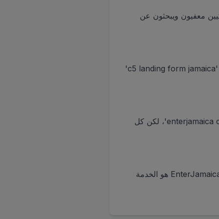
كيين معفيون ويبحثون عن
اعرض جواز سفرك وتأكيد البريد الإلكتروني الخاص بـ C5 على هاتفك أو مطبوع. الهجرة أحياناً تسميه 'c5 landing form jamaica'
نعم، أي هاتف ذكي يعمل. المسافرون يبحثون خطأً عن 'c5 form app jamaica' أو 'enterjamaica com form pdf'، لكن كل
تلك خاطئة أو مزيفة. كثيرون يخطئون في كتابة 'enter jamica' أو 'enterjamaica.con'، لكن EnterJamaica.org هو الخدمة