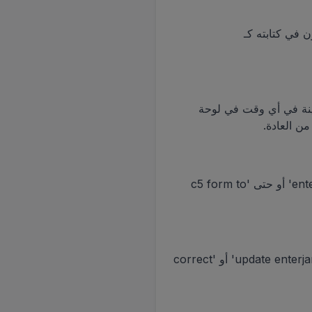
ا يسألون 'is enterjamaica.com legit?' أو يخطئون في كتابته كـ
 معاينة في أي وقت في لوحة
من الأفضل إكماله قبل 24 ساعة على الأقل من الوصول. الناس يبحثون عن 'enter jamaica c5 online' أو حتى 'c5 form to
يجب عليك تقديم نموذج جديد. لا توجد طريقة للتعديل بعد الإرسال. عمليات البحث مثل 'update enterjamaica form' أو 'correct