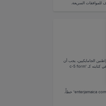
مواطنين الجامايكيين، يجب أن
يملؤوه قبل الدخول. كثير من المسافرين يبحثون عن 'C5 form Jamaica online' أو حتى يخطئون في كتابته كـ 'c-5 form
لا. EnterJamaica.org هو خدمة خاصة مستقلة. الناس غالباً ما يكتبون 'enterjamaica gov ja' أو 'enterjamaica com' خطأً،