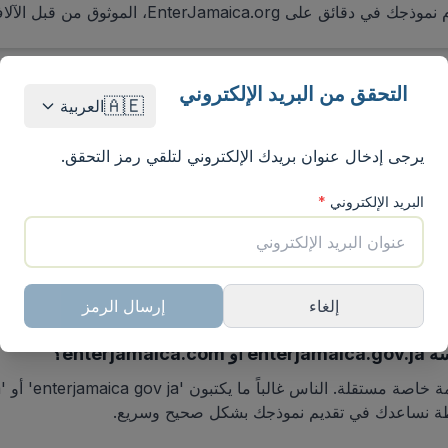
التحقق من البريد الإلكتروني
🇦🇪
العربية
يرجى إدخال عنوان بريدك الإلكتروني لتلقي رمز التحقق.
عة حول دخول جامايكا وعملية نموذج C5
البريد الإلكتروني
*
لرسمي للهجرة والجمارك في جامايكا. جميع الزوار، بما في ذلك الأطفال وال
إلغاء
إرسال الرمز
طة نساعدك في تقديم نموذجك بشكل صحيح وسريع.