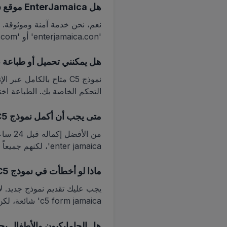
هل EnterJamaica موقع شرعي؟
'enterjamaica.con' أو 'enterjamacia.com'. موقعنا الصحيح هو EnterJamaica.org.
هل يمكنني تحميل أو طباعة نموذج C5 قب
نموذج C5 متاح بالكامل 
التحكم الخاصة بك. الطباعة اختيارية، لكن البعض
متى يجب أن أكمل نموذج C5 قبل رحلتي؟
enter jamaica'، لكنهم جميعاً يشيرون إلى نفس الشيء – التقديم المبكر يتجنب التأخير.
ماذا لو أخطأت في نموذج C5؟
c5 form jamaica' شائعة، لكن إعادة التقديم مطلوبة.
هل الجامايكيون والأطفال يحتاجون