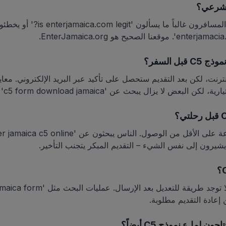
نعم، نحن خدمة آمنة وموثوقة. المسافرون غالباً م
ل السفر؟
عبر الإنترنت، لكن بعد التقديم ستحصل على تأكيد عبر البريد الإلكتروني.
 لا يزال يبحث عن 'c5 form download jamaica' من العادة.
 لملء نموذج C5 أيضاً؟