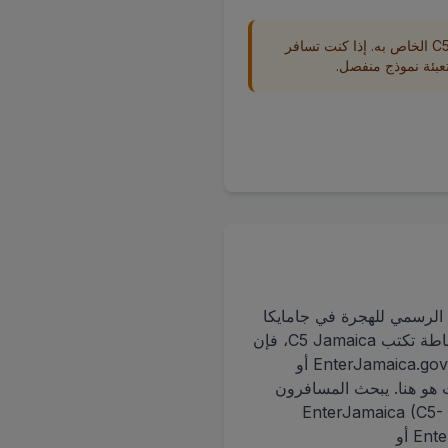
يجب على كل مسافر تقديم نموذج C5 الخاص به. إذا كنت تسافر
بئة نموذج منفصل.
 على النموذج الرسمي للهجرة في جامايكا
عبر الإنترنت. سواء كنت تبحث عن نموذج الجمارك في جامايكا، أو نموذج الدخول إلى جامايكا، أو ببساطة تكتب C5 Jamaica، فإن
المنصة الموثوقة هي EnterJamaica.org. كثير من الناس يحاولون خطأً EnterJamaica.com أو EnterJamaica.gov.ja أو
ال نموذج C5 في جامايكا عبر الإنترنت هو هنا. يبحث المسافرون
غالباً عن مصطلحات مثل C5+form+Jamaica أو Jamaica+C5+form أو Jamaica+C5 أو نموذج EnterJamaica (C5-
online)، آملين في عملية سهلة. لا تضيع الوقت في المواقع القديمة أو المربكة مثل EnterJamaica.com أو