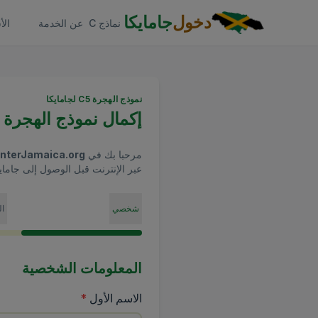
Skip to main conten
دخول
جامايكا
نماذج C
عن الخدمة
الأ
نموذج الهجرة C5 لجامايكا
إكمال نموذج الهجرة C5 لجامايكا
مرحبا بك في
nterJamaica.org
عبر الإنترنت قبل الوصول إلى جامايك
شخصي
ال
المعلومات الشخصية
(
مطلوب
)
الاسم الأول
*