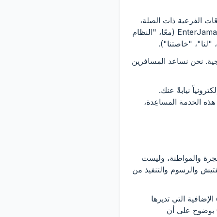
ه ("الشروط") الوصول إلى واستخدام enterjamaica.org، والنطاقات الفرعية ذات الصلة،
وأسطح الهواتف المحمولة، وتدفقات الدفع، وواجهات برمجة التطبيقات، والميزات التي تديرها EnterJamaica (معًا، "النظام
خارجية. نحن نساعد المسافرين
 وترجمته وتقديمه إلكترونياً نيابةً عنك.
ً على enterjamaica.gov.jm؛ ورسومنا مقابل هذه الخدمة المساعِدة،
والهجرة والمواطنة، وليست
فتيش والرسوم والتنفيذ من
1.4 قد ترتبط المنصة بالجولات أو الأنشطة أو النقل من المطار أو تأجير السيارات أو خطط eSIM الإضافية التي تديرها
أطراف ثالثة (بما في ذلك العلامات التجارية للسفر المصاحبة) أو سطحها. ما لم ينص Checkout بوضوح على أن