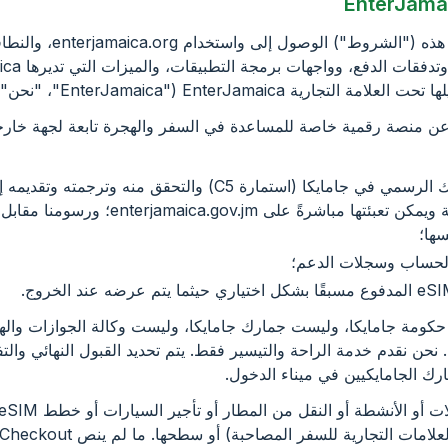
1.1 تحكم شروط الاستخدام هذ
EnterJamaica ("EnterJam"، "نحن"، "لنا"، "خاصتنا").
EnterJam عبارة عن منصة رقمية خاصة للمساعدة في السفر والهجرة تابعة لجهة 
إعداد إقرار الهجرة والجمارك الرسمي في جامايكا (استمارة C5) والتحقق منه
استمارة C5 الرسمية مجانية ويمكن تعبئتها مباشرة
ها؛
 الحساب وسجلات الدعم؛
EnterJam ليست حكومة جامايكا، وليست جمارك جامايكا، وليست وكالة الجوازات 
نحن نقدم خدمة الراحة والتيسير فقط. يتم تحديد القبول النهائي والت
ك الجامايكيين في ميناء الدخول.