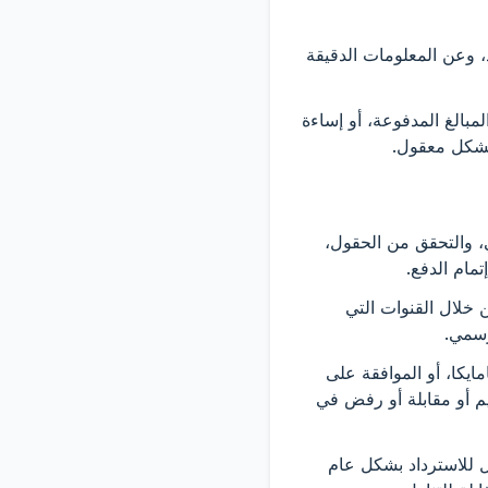
، وعن المعلومات الدقيقة
المبالغ المدفوعة، أو إساءة
 بشكل معقول.
ابل خدمة: الوصول الرقمي، والتحقق من الحقول،
تمام الدفع.
انك من خلال القنوات التي
رسمي.
EnterJamai لا يضمن القبول في جامايكا، أو الموافقة على
يم أو مقابلة أو رفض في
ير قابل للاسترداد بشكل عام