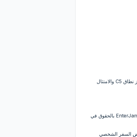
أنت مسؤول عن جوازات السفر والتأشيرات والمتطلبات الصحية والإقرارات الجمركية التي تتجاوز نطاق C5 والامتثال
8.1 تظل علامات الطرف الثالث والنماذج الحكومية ومحتوى الشريك ملكًا لأصحابها. تطالب EnterJamaica بالحقوق في
غراض السفر الشخصي