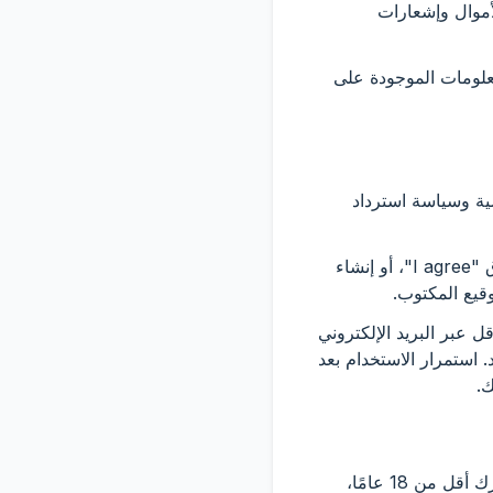
الأموال وإشعارات
المعلومات الموجودة على
ية وسياسة استرداد
2.2 عندما ينطبق Electronic Transactions Act، فإن القبول الإلكتروني (بما في ذلك النقر فوق "I agree"، أو إنشاء
قيع المكتوب.
تغييرات الجوهرية، سنقدم إشعارًا قبل 30 يومًا على الأقل عبر البريد الإلكتروني
. استمرار الاستخدام بعد
ك.
3.1 يجب أن يكون عمرك 18 عامًا أو أكثر لإنشاء حساب أو شراء الخدمات المدفوعة. إذا كان عمرك أقل من 18 عامًا،