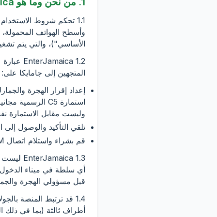
1. من نحن وما هو EnterJamaica
الأساسي")، والتي يتم تشغيلها تحت العلامة التجارية aica
1.2 aica
المتجهين إلى جامايكا على:
وليست مقابل الاستمارة نفس
تلقي التأكيد والوصول إلى
قم بشراء واستلام اتصال eSIM المدفوع مسبقًا بشكل اختياري حيثما يتم عرضه عند الخروج.
1.3 aica
أي سلطة في ميناء الدخول. 
قبل مسؤولي الهجرة والجمار