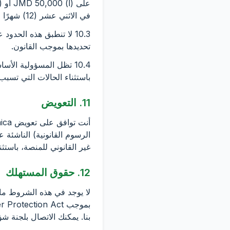
في الاثني عشر (12) شهرًا قبل المطالبة.
10.3 لا تنطبق هذه الحدو
تحديدها بموجب القانون.
10.4 تظل المسؤولية ال
باستثناء الحالات التي تسبب فيها EnterJamaica بشكل مستقل في خسارة من خلال ارتكابه خطأً أ
11. التعويض
الرسوم القانونية) الناشئة 
غير القانوني للمنصة، باستثناء الحد 
12. حقوق المستهلك
لا يوجد في هذه الشروط ما 
بنا. يمكنك الاتصال بلجنة 