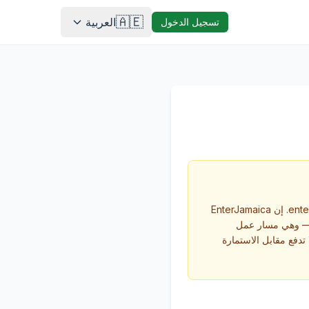
🇦🇪
العربية
تسجيل الدخول
استمارة الهجرة والجمارك الرسمية في جامايكا (C5) مجانية ويمكن تعبئتها مباشرةً على enterjamaica.gov.jm. إن EnterJamaica
ا — وهي مسار عمل
ا تدفع مقابل الاستمارة