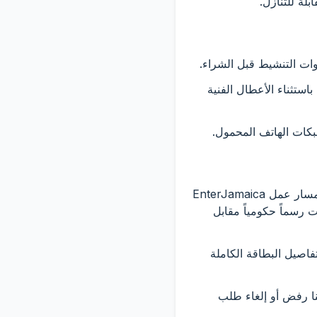
لة للتنازل.
للاسترداد بمجرد إنشاء رمز التنشيط أو رمز QR وتسليمه، باستثناء الأعطال الفنية
6.1 تُعرض الرسوم قبل إتمام الدفع. إن رسوم خدمة C5 وأي إضافات اختيارية هي رسوم مقابل مسار عمل EnterJamaica
ت رسماً حكومياً مقابل
مثال Stripe). نحن لا نقوم بتخزين تفاصيل البطاقة الكاملة
 لنا رفض أو إلغاء طلب