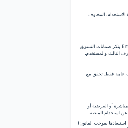
ة الاستخدام. المخاوف
9.1 يتم توفير المنصة "كما هي" و"كما هي متاحة". إلى أقصى حد يسمح به القانون، EnterJamaica ينكر ضمانات التسويق
رف الثالث والمستخدم.
ات عامة فقط. تحقق مع
ولاً عن الأضرار غير المباشرة أو العرضية أو
ة عن استخدام المنصة.
ن استبعادها بموجب القانون)