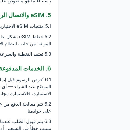
باستثناء ما هو منصوص عليه
5. eSIM والاتصال الرقمي
5.1 منتجات eSIM الاختيارية هي سلع رقمية. يجب عليك التحقق من توافق الجهاز والتغطية وخطوات التنشيط قبل الشراء.
الموثقة من جانب النظام ا
5.3 تعتمد التغطية والسرعة والتوافر على الشبكات المحلية وجهازك. EnterJamaica لا يشغل شبكات الهاتف المحمول.
6. الخدمات المدفوعة والتسعير والدفع
الموضّح عند الشراء — أي تي
الاستمارة، فالاستمارة مجانية على ca.gov.jm
على خوادمنا.
6.3 يتم قبول الطلب عندما
بسبب خطأ في التسعير، أو الا