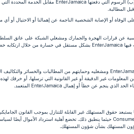
على (أ) JMD 50,000 أو (ب) الرسوم التي دفعتها EnterJamaica 
د على الوفاة أو الإصابة الشخصية الناجمة عن إهمالنا أو الاحتيال أو أي
أساسية عن قرارات الهجرة والجمارك ومشغلي الشبكة على عاتق السلطة 
و إهمالًا متعمدًا.
أنت توافق على تعويض EnterJamaica ومشغليه وحمايتهم من المطالبات والخسائر وال
عن المعلومات غير الدقيقة أو غير القانونية التي ترسلها، أو خرقك له
الذي ينجم عن خطأ أو إهمال EnterJamaica المتعمد.
يستبعد حقوق المستهلك غير القابلة للتنازل بموجب القانون الجامايك
بموجب Consumer Protection Act حيثما ينطبق ذلك. تخضع أهلية استرداد الأموال أي
شؤون المستهلك بشأن شؤون المستهلك.