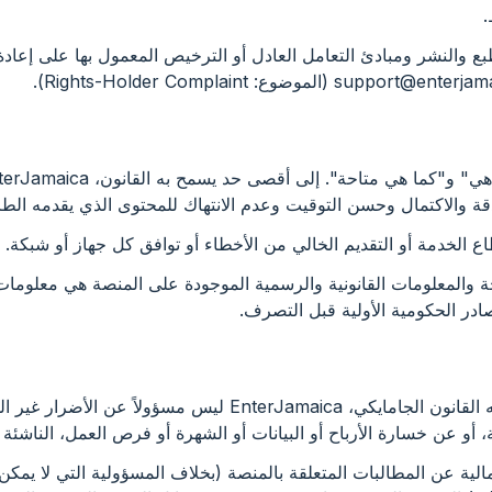
.
طبع والنشر ومبادئ التعامل العادل أو الترخيص المعمول بها على إعاد
support@enterjama
(الموضوع: Rights-Holder Complaint).
ة والاكتمال وحسن التوقيت وعدم الانتهاك للمحتوى الذي يقدمه الط
حة والمعلومات القانونية والرسمية الموجودة على المنصة هي معلوم
در الحكومية الأولية قبل التصرف.
10.1 إلى أقصى حد يسمح به القانون الجامايكي، EnterJamaica ليس مسؤ
بية، أو عن خسارة الأرباح أو البيانات أو الشهرة أو فرص العمل، الناشئ
لإجمالية عن المطالبات المتعلقة بالمنصة (بخلاف المسؤولية التي لا يمك