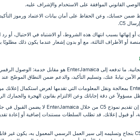
الوصي القانوني الموافقة على الاستخدام والإشراف عليه.
ط ضمن حسابك، وعن الحفاظ على أمان بيانات الاعتماد ورموز التأكيد
ال C5.
بات أو إنهائها بسبب انتهاك هذه الشروط، أو الاشتباه في الاحتيال، أو رد 
منصة أو الأطراف الثالثة، مع أو بدون إشعار عندما يكون ذلك مطلوبًا
4.1 استمارة C5 الرسمية مجانية. ما تدفعه إلى EnterJamaica هو مق
 الآمن نيابةً عنك، وتسليم التأكيد، والدعم ضمن النطاق الموضّح عند إ
4.2 أنت تأذن لـ EnterJamaica بمعالجة ونقل المعلومات التي تقدمها لغرض استكمال إعل
ظل مسؤولاً عن دقة إجاباتك وعن الالتزام بقانون الهجرة والجمارك ال
4.3 لا يوجد ضمان للدخول. إن تقديم نموذج C5 من خلال ca
جبة، أو قبول إعلانك. قد تطلب السلطات مستندات إضافية أو إعادة تقد
4.4 بمجرد معالجة إرسال C5 بنجاح وتسليمه إلى سير العمل الرسمي المعمول به، يكون غ