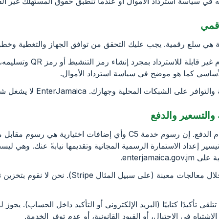
 في سياسة استرداد الأموال أو عندما تنطبق حقوق المستهلك غير القاب
5.2 خطط eSIM بشكل عام غير قابلة 
لأساسي كما هو موضح في سياسة استرداد الأموال.
سير إعداد الاستمارة الرسمية المجانية وتقديمها نيابةً عنك. وهي ليس
enterjamai.
6.2 تتم معالجة الدفع من خلال معالجات معينة (على سبيل ال
 تتلقى تأكيدًا كتابيًا (البريد الإلكتروني أو التأكيد داخل الحساب). يجوز
شتباه في الاحتيال، أو القيود القانونية، أو عدم توفر الخدمة.